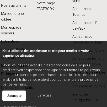
ventes
Notre page
Nos avis clients
FACEBOOK
Achat maison
Ma recherche
Tournus
ciblée
Achat maison Pont-
Mon espace
de-Vaux
vendeur
Achat maison
Estimation
Sennecey le Grand
Conseils & Infos
Achat maison Cluny
Nous utilisons des cookies sur ce site pour améliorer votre
expérience utilisateur.
Outils pratiques
Achat appartement
Chalon-sur-Saône
Nous les utilisons avec d'autres technologies de suivi pour
Mentions légales
améliorer votre expérience de navigation sur notre site, pour vous
Immeubles à vendre
Politique de
montrer un contenu personnalisé et des publicités ciblées, pour
confidentialité
analyser le trafic de notre site et pour comprendre la provenance
Achat local
de nos visiteurs.
commercial Tournus
Prestations et tarifs
Immobilier
Je refuse
J'accepte
Bourgogne Sud