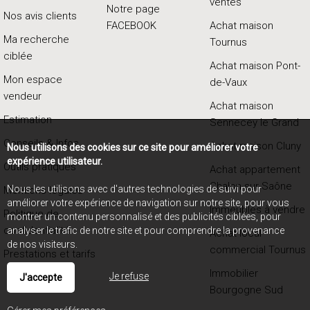
ventes
Notre page
Nos avis clients
FACEBOOK
Achat maison
Ma recherche
Tournus
ciblée
Achat maison Pont-
Mon espace
de-Vaux
vendeur
Achat maison
Estimation
Sennecey le Grand
Conseils & Infos
Achat maison Cluny
Nous utilisons des cookies sur ce site pour améliorer votre
expérience utilisateur.
Outils pratiques
Achat appartement
Chalon-sur-Saône
Nous les utilisons avec d'autres technologies de suivi pour
Mentions légales
améliorer votre expérience de navigation sur notre site, pour vous
Immeubles à vendre
Politique de
montrer un contenu personnalisé et des publicités ciblées, pour
confidentialité
analyser le trafic de notre site et pour comprendre la provenance
Achat local
de nos visiteurs.
commercial Tournus
Prestations et tarifs
Immobilier
Je refuse
J'accepte
Bourgogne Sud