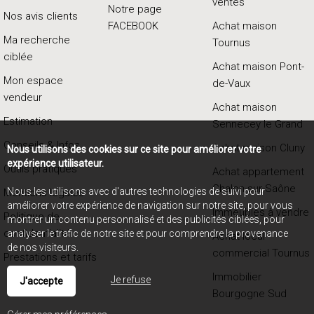
ventes
Notre page
Nos avis clients
FACEBOOK
Achat maison
Ma recherche
Tournus
ciblée
Achat maison Pont-
Mon espace
de-Vaux
vendeur
Achat maison
Estimation
Sennecey le Grand
Conseils & Infos
Achat maison Cluny
Nous utilisons des cookies sur ce site pour améliorer votre
expérience utilisateur.
Outils pratiques
Achat appartement
Chalon-sur-Saône
Nous les utilisons avec d'autres technologies de suivi pour
Mentions légales
améliorer votre expérience de navigation sur notre site, pour vous
Immeubles à vendre
Politique de
montrer un contenu personnalisé et des publicités ciblées, pour
confidentialité
analyser le trafic de notre site et pour comprendre la provenance
Achat local
de nos visiteurs.
commercial Tournus
Prestations et tarifs
Immobilier
Je refuse
J'accepte
Bourgogne Sud