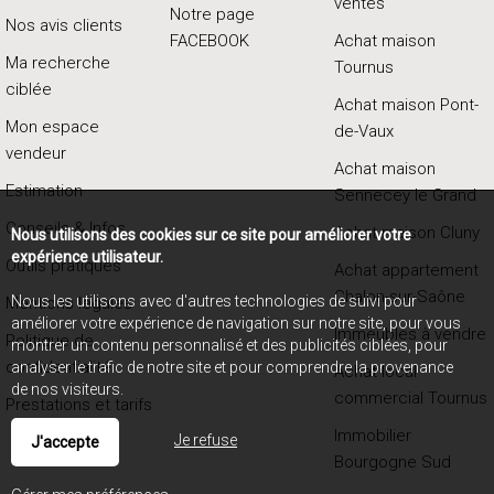
ventes
Notre page
Nos avis clients
FACEBOOK
Achat maison
Ma recherche
Tournus
ciblée
Achat maison Pont-
Mon espace
de-Vaux
vendeur
Achat maison
Estimation
Sennecey le Grand
Conseils & Infos
Achat maison Cluny
Nous utilisons des cookies sur ce site pour améliorer votre
expérience utilisateur.
Outils pratiques
Achat appartement
Chalon-sur-Saône
Nous les utilisons avec d'autres technologies de suivi pour
Mentions légales
améliorer votre expérience de navigation sur notre site, pour vous
Immeubles à vendre
Politique de
montrer un contenu personnalisé et des publicités ciblées, pour
confidentialité
analyser le trafic de notre site et pour comprendre la provenance
Achat local
de nos visiteurs.
commercial Tournus
Prestations et tarifs
Immobilier
Je refuse
J'accepte
Bourgogne Sud