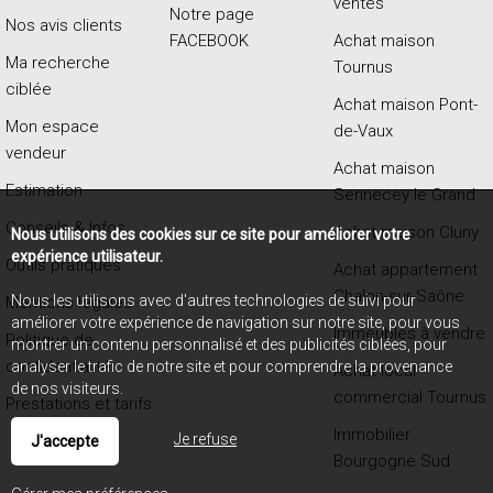
ventes
Notre page
Nos avis clients
FACEBOOK
Achat maison
Ma recherche
Tournus
ciblée
Achat maison Pont-
Mon espace
de-Vaux
vendeur
Achat maison
Estimation
Sennecey le Grand
Conseils & Infos
Achat maison Cluny
Nous utilisons des cookies sur ce site pour améliorer votre
expérience utilisateur.
Outils pratiques
Achat appartement
Chalon-sur-Saône
Nous les utilisons avec d'autres technologies de suivi pour
Mentions légales
améliorer votre expérience de navigation sur notre site, pour vous
Immeubles à vendre
Politique de
montrer un contenu personnalisé et des publicités ciblées, pour
confidentialité
analyser le trafic de notre site et pour comprendre la provenance
Achat local
de nos visiteurs.
commercial Tournus
Prestations et tarifs
Immobilier
Je refuse
J'accepte
Bourgogne Sud