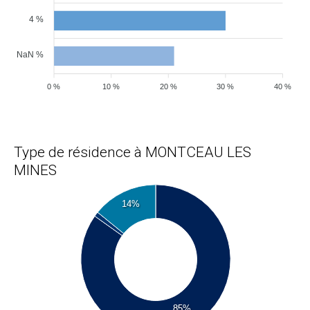
4 %
NaN %
0 %
10 %
20 %
30 %
40 %
Type de résidence à MONTCEAU LES
MINES
14%
85%