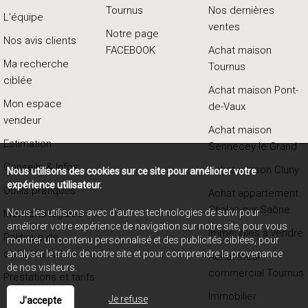
Tournus
Nos dernières
L'équipe
ventes
Notre page
Nos avis clients
FACEBOOK
Achat maison
Ma recherche
Tournus
ciblée
Achat maison Pont-
Mon espace
de-Vaux
vendeur
Achat maison
Estimation
Sennecey le Grand
Conseils & Infos
Achat maison Cluny
Nous utilisons des cookies sur ce site pour améliorer votre
expérience utilisateur.
Outils pratiques
Achat appartement
Chalon-sur-Saône
Nous les utilisons avec d'autres technologies de suivi pour
Mentions légales
améliorer votre expérience de navigation sur notre site, pour vous
Immeubles à vendre
Politique de
montrer un contenu personnalisé et des publicités ciblées, pour
confidentialité
analyser le trafic de notre site et pour comprendre la provenance
Achat local
de nos visiteurs.
commercial Tournus
Prestations et tarifs
Immobilier
Je refuse
J'accepte