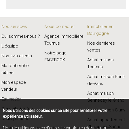
Nos services
Nous contacter
Immobilier en
Bourgogne
Qui sommes-nous ?
Agence immobilière
Tournus
Nos dernières
L'équipe
ventes
Notre page
Nos avis clients
FACEBOOK
Achat maison
Ma recherche
Tournus
ciblée
Achat maison Pont-
Mon espace
de-Vaux
vendeur
Achat maison
Estimation
Sennecey le Grand
Conseils & Infos
Achat maison Cluny
Nous utilisons des cookies sur ce site pour améliorer votre
expérience utilisateur.
Outils pratiques
Achat appartement
Chalon-sur-Saône
Nous les utilisons avec d'autres technologies de suivi pour
Mentions légales