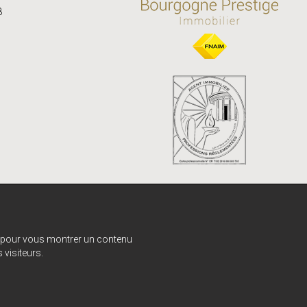
8
e, pour vous montrer un contenu
 visiteurs.