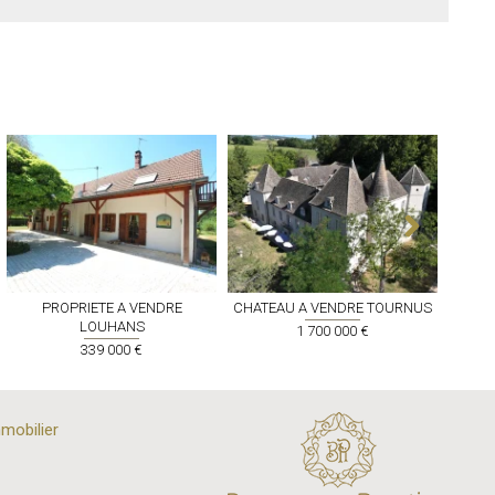
PROPRIETE A VENDRE
CHATEAU A VENDRE
TOURNUS
P
LOUHANS
1 700 000 €
339 000 €
mobilier