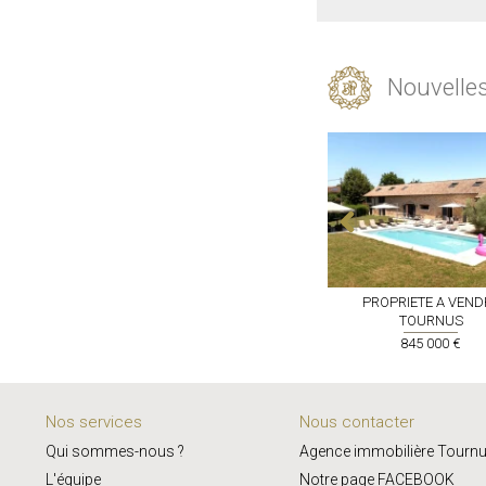
Nouvelle
DRE
TOURNUS
MAISON A VENDRE
TOURNUS
PROPRIETE A VEND
TOURNUS
000 €
259 000 €
845 000 €
Nos services
Nous contacter
Qui sommes-nous ?
Agence immobilière Tourn
L'équipe
Notre page FACEBOOK