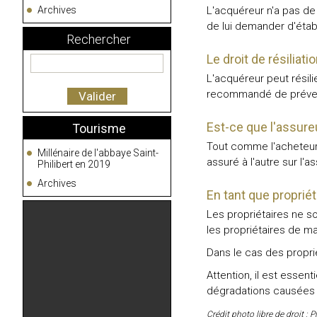
Archives
L'acquéreur n'a pas de 
de lui demander d'étab
Rechercher
Le droit de résiliati
L'acquéreur peut résili
recommandé de préveni
Est-ce que l'assureu
Tourisme
Tout comme l'acheteur q
Millénaire de l'abbaye Saint-
assuré à l'autre sur l'
Philibert en 2019
Archives
En tant que propriét
Les propriétaires ne s
les propriétaires de ma
Dans le cas des proprié
Attention, il est esse
dégradations causées à
Crédit photo libre de droit :