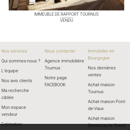
IMMEUBLE DE RAPPORT
TOURNUS
VENDU
Nos services
Nous contacter
Immobilier en
Bourgogne
Qui sommes-nous ?
Agence immobilière
Tournus
Nos dernières
L'équipe
ventes
Notre page
Nos avis clients
FACEBOOK
Achat maison
Ma recherche
Tournus
ciblée
Achat maison Pont-
Mon espace
de-Vaux
vendeur
Achat maison
Estimation
Sennecey le Grand