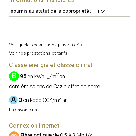
soumis au statut de la copropriété :
non
Voir quelques surfaces plus en détail
Voir nos prestations et tarifs
Classe énergie et classe climat
B
2
95
en kWh
/m
.an
EP
dont émissions de Gaz à effet de serre
A
2
2
3
en kgeq CO
/m
.an
En savoir plus
Connexion internet
Fibre optique
de 0,5 à 3 Mbit/s