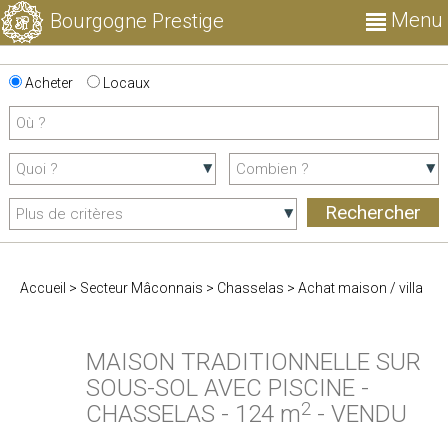
Menu
Bourgogne Prestige
Acheter
Locaux
Accueil
>
Secteur Mâconnais
>
Chasselas
>
Achat maison / villa
MAISON TRADITIONNELLE SUR
SOUS-SOL AVEC PISCINE
-
2
CHASSELAS
-
124 m
-
VENDU