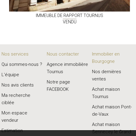
IMMEUBLE DE RAPPORT
TOURNUS
VENDU
Nos services
Nous contacter
Immobilier en
Bourgogne
Qui sommes-nous ?
Agence immobilière
Tournus
Nos dernières
L'équipe
ventes
Notre page
Nos avis clients
FACEBOOK
Achat maison
Ma recherche
Tournus
ciblée
Achat maison Pont-
Mon espace
de-Vaux
vendeur
Achat maison
Estimation
Sennecey le Grand