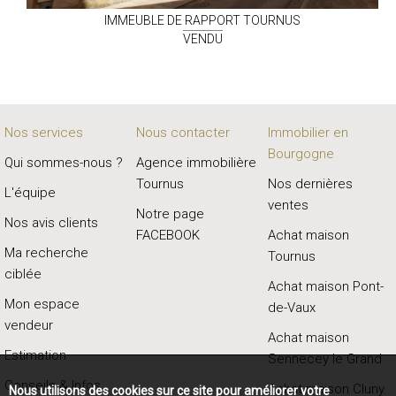
IMMEUBLE DE RAPPORT
TOURNUS
VENDU
Nos services
Nous contacter
Immobilier en
Bourgogne
Qui sommes-nous ?
Agence immobilière
Tournus
Nos dernières
L'équipe
ventes
Notre page
Nos avis clients
FACEBOOK
Achat maison
Ma recherche
Tournus
ciblée
Achat maison Pont-
Mon espace
de-Vaux
vendeur
Achat maison
Estimation
Sennecey le Grand
Conseils & Infos
Achat maison Cluny
Nous utilisons des cookies sur ce site pour améliorer votre