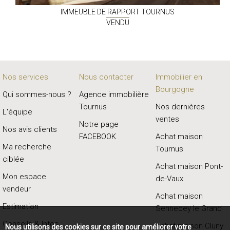
IMMEUBLE DE RAPPORT
TOURNUS
VENDU
Nos services
Nous contacter
Immobilier en
Bourgogne
Qui sommes-nous ?
Agence immobilière
Tournus
Nos dernières
L'équipe
ventes
Notre page
Nos avis clients
FACEBOOK
Achat maison
Ma recherche
Tournus
ciblée
Achat maison Pont-
Mon espace
de-Vaux
vendeur
Achat maison
Estimation
Sennecey le Grand
Conseils & Infos
Achat maison Cluny
Nous utilisons des cookies sur ce site pour améliorer votre