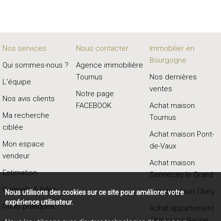
Nos services
Nous contacter
Immobilier en
Bourgogne
Qui sommes-nous ?
Agence immobilière
Tournus
Nos dernières
L'équipe
ventes
Notre page
Nos avis clients
FACEBOOK
Achat maison
Ma recherche
Tournus
ciblée
Achat maison Pont-
Mon espace
de-Vaux
vendeur
Achat maison
Estimation
Sennecey le Grand
Conseils & Infos
Achat maison Cluny
Nous utilisons des cookies sur ce site pour améliorer votre
expérience utilisateur.
Outils pratiques
Achat appartement
Chalon-sur-Saône