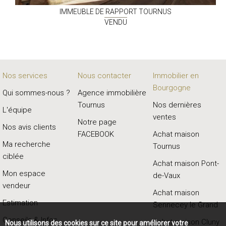
IMMEUBLE DE RAPPORT
TOURNUS
VENDU
Nos services
Nous contacter
Immobilier en
Bourgogne
Qui sommes-nous ?
Agence immobilière
Tournus
Nos dernières
L'équipe
ventes
Notre page
Nos avis clients
FACEBOOK
Achat maison
Ma recherche
Tournus
ciblée
Achat maison Pont-
Mon espace
de-Vaux
vendeur
Achat maison
Estimation
Sennecey le Grand
Conseils & Infos
Achat maison Cluny
Nous utilisons des cookies sur ce site pour améliorer votre