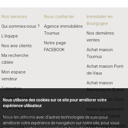
Nos services
Nous contacter
Immobilier en
Bourgogne
Qui sommes-nous ?
Agence immobilière
Tournus
Nos dernières
L'équipe
ventes
Notre page
Nos avis clients
FACEBOOK
Achat maison
Ma recherche
Tournus
ciblée
Achat maison Pont-
Mon espace
de-Vaux
vendeur
Achat maison
Estimation
Sennecey le Grand
Conseils & Infos
Achat maison Cluny
Nous utilisons des cookies sur ce site pour améliorer votre
expérience utilisateur.
Outils pratiques
Achat appartement
Chalon-sur-Saône
Nous les utilisons avec d'autres technologies de suivi pour
Mentions légales
améliorer votre expérience de navigation sur notre site, pour vous
Immeubles à vendre
Politique de