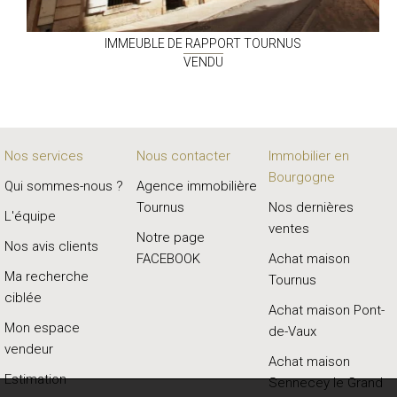
IMMEUBLE DE RAPPORT
TOURNUS
VENDU
Nos services
Nous contacter
Immobilier en
Bourgogne
Qui sommes-nous ?
Agence immobilière
Tournus
Nos dernières
L'équipe
ventes
Notre page
Nos avis clients
FACEBOOK
Achat maison
Ma recherche
Tournus
ciblée
Achat maison Pont-
Mon espace
de-Vaux
vendeur
Achat maison
Estimation
Sennecey le Grand