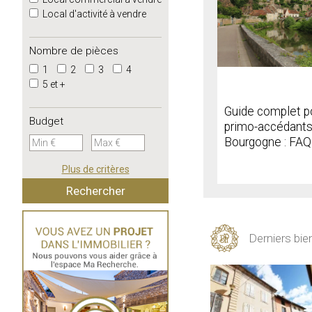
Local d'activité à vendre
Nombre de pièces
1
2
3
4
5 et +
Guide complet p
Budget
primo-accédants
Bourgogne : FAQ
Plus de critères
Derniers bie