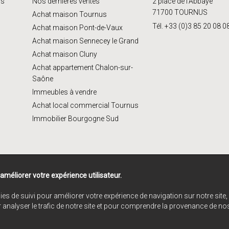
us
Nos dernières ventes
2 place de l'Abbaye
71700 TOURNUS
Achat maison Tournus
Tél. +33 (0)3 85 20 08 0
Achat maison Pont-de-Vaux
Achat maison Sennecey le Grand
Achat maison Cluny
Achat appartement Chalon-sur-
Saône
Immeubles à vendre
Achat local commercial Tournus
Immobilier Bourgogne Sud
 améliorer votre expérience utilisateur.
ies de suivi pour améliorer votre expérience de navigation sur notre sit
r analyser le trafic de notre site et pour comprendre la provenance de nos