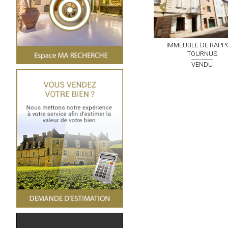
ERGEMENT DE
PROPRIETE
PRETY
IMMEUBLE DE RAPP
SERY
TOURNUS
VENDU
NDU
VENDU