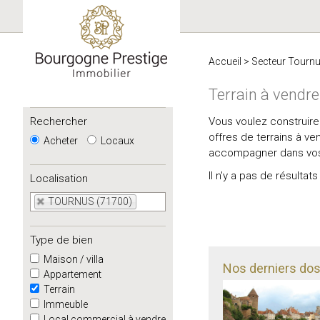
Accueil
>
Secteur Tourn
Terrain à vend
Rechercher
Vous voulez construir
offres de terrains à v
Acheter
Locaux
accompagner dans vos 
Il n'y a pas de résult
Localisation
TOURNUS (71700)
Type de bien
Maison / villa
Nos derniers doss
Appartement
Terrain
Immeuble
Local commercial à vendre