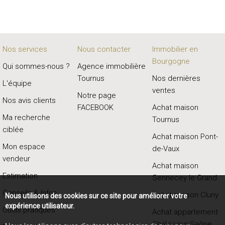
Nos services
Nous contacter
Immobilier en
Bourgogne
Qui sommes-nous ?
Agence immobilière
Tournus
Nos dernières
L'équipe
ventes
Notre page
Nos avis clients
FACEBOOK
Achat maison
Ma recherche
Tournus
ciblée
Achat maison Pont-
Mon espace
de-Vaux
vendeur
Achat maison
Estimation
Sennecey le Grand
Conseils & Infos
Achat maison Cluny
Nous utilisons des cookies sur ce site pour améliorer votre
expérience utilisateur.
Outils pratiques
Achat appartement
Chalon-sur-Saône