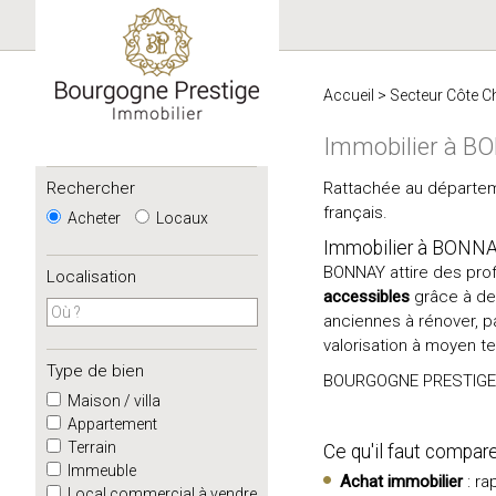
Accueil
>
Secteur Côte C
Immobilier à B
Rechercher
Rattachée au départem
français.
Acheter
Locaux
Immobilier à BONNAY 
BONNAY attire des profi
Localisation
accessibles
grâce à des
anciennes à rénover, pa
valorisation à moyen t
Type de bien
BOURGOGNE PRESTIGE Im
Maison / villa
Appartement
Terrain
Ce qu'il faut compar
Immeuble
Achat immobilier
: ra
Local commercial à vendre