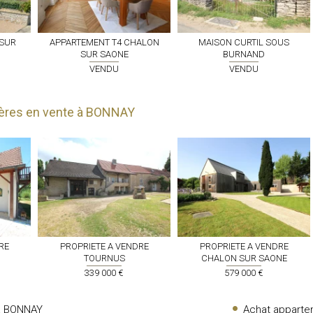
SUR
APPARTEMENT T4
CHALON
MAISON
CURTIL SOUS
SUR SAONE
BURNAND
VENDU
VENDU
ères en vente à BONNAY
RE
PROPRIETE A VENDRE
PROPRIETE A VENDRE
TOURNUS
CHALON SUR SAONE
339 000 €
579 000 €
 à BONNAY
Achat appart