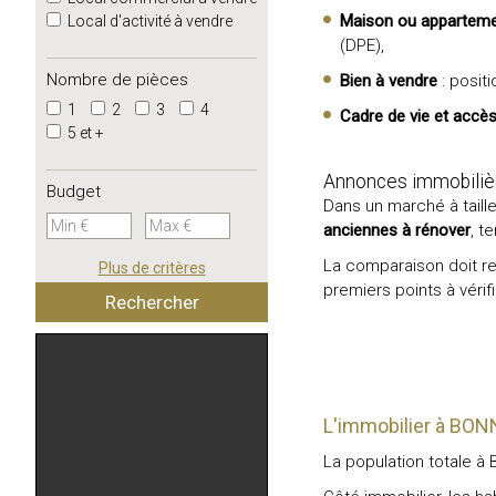
Maison ou appartem
Local d'activité à vendre
(DPE),
Nombre de pièces
Bien à vendre
: posit
1
2
3
4
Cadre de vie et accè
5 et +
Annonces immobilière
Budget
Dans un marché à tail
anciennes à rénover
, t
La comparaison doit re
Plus de critères
premiers points à vérifi
L'immobilier à BON
La population totale à