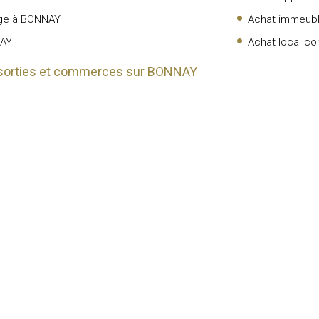
age à BONNAY
Achat immeub
NAY
Achat local c
, sorties et commerces sur BONNAY