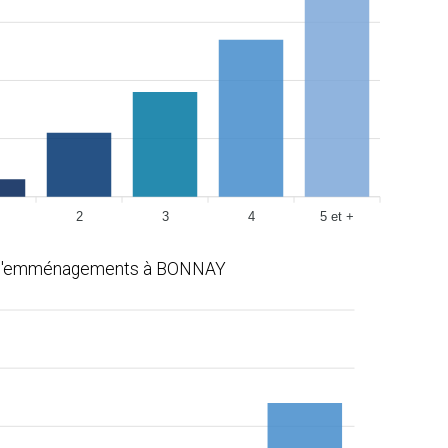
2
3
4
5 et +
 d'emménagements à BONNAY