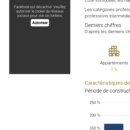
Côté immobilier, les h
Facebook est désactivé. Veuillez
Les catégories profess
autoriser le cookie de réseaux
sociaux pour voir ce contenu.
professions intermédia
Autoriser
Derniers chiffres
D'après les derniers c
Appartements
3 %
Caractéristiques 
Période de constru
250 %
200 %
150 %