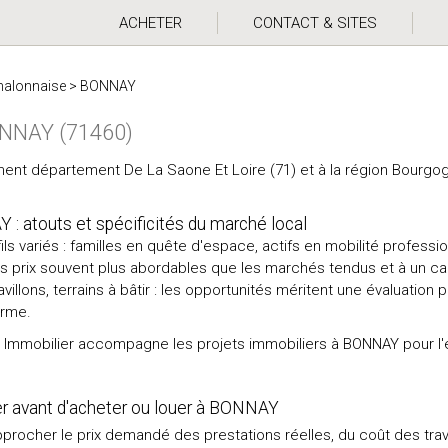
ACHETER
CONTACT & SITES
halonnaise
>
BONNAY
ONNAY (71460)
ent département De La Saone Et Loire (71) et à la région Bourg
: atouts et spécificités du marché local
ls variés : familles en quête d'espace, actifs en mobilité professi
 prix souvent plus abordables que les marchés tendus et à un ca
villons, terrains à bâtir : les opportunités méritent une évaluatio
erme.
mobilier accompagne les projets immobiliers à BONNAY pour l'est
er avant d'acheter ou louer à BONNAY
pprocher le prix demandé des prestations réelles, du coût des tra