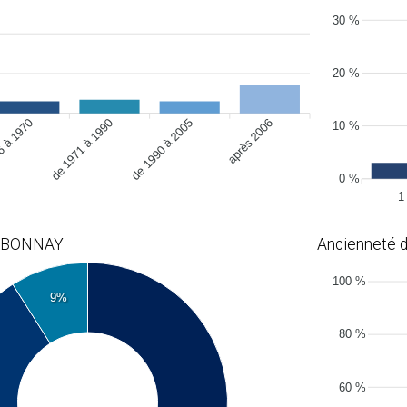
30 %
20 %
6 à 1970
de 1990 à 2005
après 2006
de 1971 à 1990
10 %
0 %
1
 à BONNAY
Ancienneté
100 %
9%
80 %
60 %