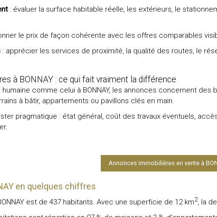
ent
: évaluer la surface habitable réelle, les extérieurs, le station
ionner le prix de façon cohérente avec les offres comparables visi
s
: apprécier les services de proximité, la qualité des routes, le rése
s à BONNAY : ce qui fait vraiment la différence
le humaine comme celui à BONNAY, les annonces concernent des bi
errains à bâtir, appartements ou pavillons clés en main.
ster pragmatique : état général, coût des travaux éventuels, accès
er.
Annonces immobilières en vente à B
NAY en quelques chiffres
2
 BONNAY est de 437 habitants. Avec une superficie de 12 km
, la 