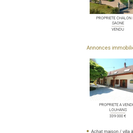
X SUR SAONE
MAISON
ST LOUP DE
PROPRIETE
CHALON 
VARENNES
SAONE
NDU
VENDU
VENDU
Annonces immobili
A VENDRE
ST
MAISON A VENDRE
TOURNUS
PROPRIETE A VEND
E NATIONAL
LOUHANS
249 000 €
000 €
339 000 €
Achat maison / villa