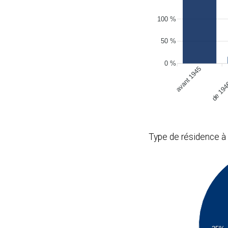
100 %
50 %
0 %
avant 1945
de 194
Type de résidence