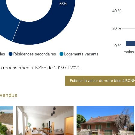
56%
40 %
20 %
0 %
moins
les
Résidences secondaires
Logements vacants
es recensements INSEE de 2019 et 2021.
Estimer la valeur de votre bien à BO
 vendus