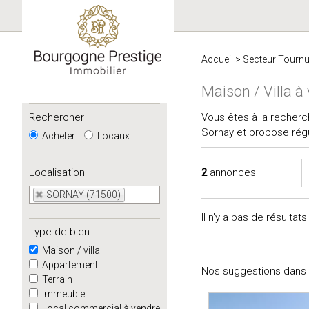
Accueil
>
Secteur Tourn
Maison / Villa 
Rechercher
Vous êtes à la recher
Sornay et propose régu
Acheter
Locaux
Localisation
2
annonces
SORNAY (71500)
Il n'y a pas de résulta
Type de bien
Maison / villa
Appartement
Nos suggestions dans u
Terrain
Immeuble
Local commercial à vendre