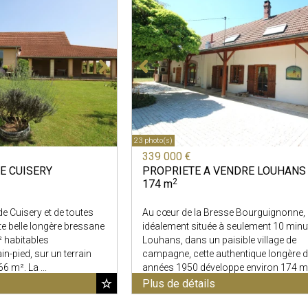
23 photo(s)
339 000 €
E
CUISERY
PROPRIETE A VENDRE
LOUHANS
2
174 m
e Cuisery et de toutes
Au cœur de la Bresse Bourguignonne,
e belle longère bressane
idéalement située à seulement 10 minu
 habitables
Louhans, dans un paisible village de
in-pied, sur un terrain
campagne, cette authentique longère 
6 m². La ...
années 1950 développe environ 174 m² 
Plus de détails