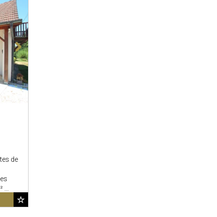
tes de
des
...