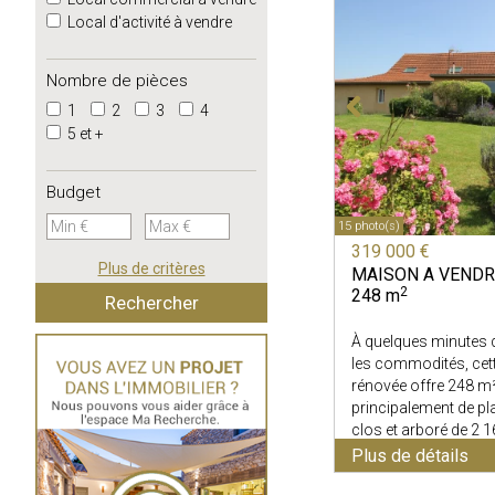
Local d'activité à vendre
Nombre de pièces
1
2
3
4
5 et +
Budget
15 photo(s)
319 000 €
Plus de critères
MAISON A VENDR
2
248 m
À quelques minutes d
les commodités, cett
rénovée offre 248 m²
principalement de pla
clos et arboré de 2 16
x favoris
Plus de détails