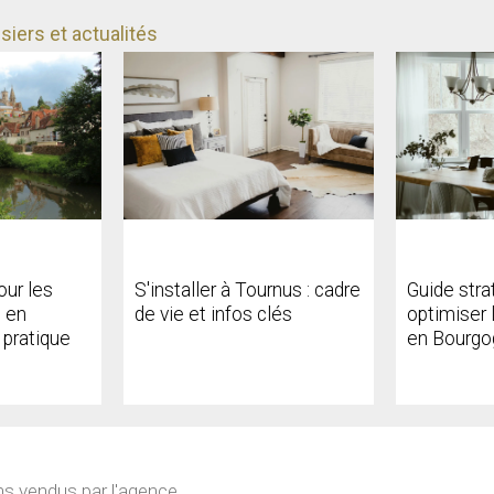
iers et actualités
our les
S'installer à Tournus : cadre
Guide stra
 en
de vie et infos clés
optimiser 
 pratique
en Bourgo
ns vendus par l'agence