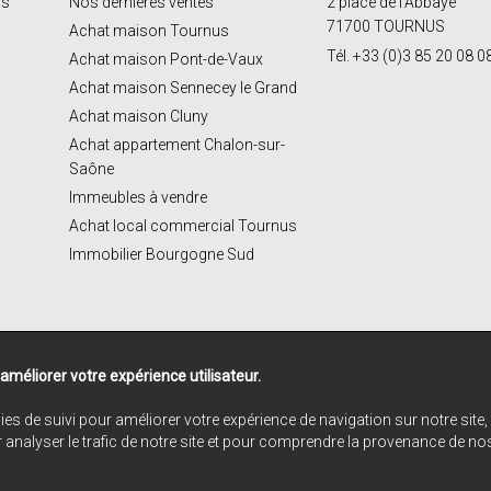
us
Nos dernières ventes
2 place de l'Abbaye
71700 TOURNUS
Achat maison Tournus
Tél. +33 (0)3 85 20 08 0
Achat maison Pont-de-Vaux
Achat maison Sennecey le Grand
Achat maison Cluny
Achat appartement Chalon-sur-
Saône
Immeubles à vendre
Achat local commercial Tournus
Immobilier Bourgogne Sud
 améliorer votre expérience utilisateur.
ies de suivi pour améliorer votre expérience de navigation sur notre sit
r analyser le trafic de notre site et pour comprendre la provenance de nos