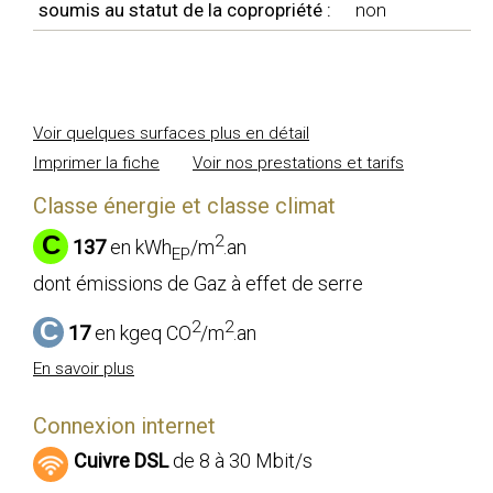
soumis au statut de la copropriété :
non
Voir quelques surfaces plus en détail
Imprimer la fiche
Voir nos prestations et tarifs
Classe énergie et classe climat
C
2
137
en kWh
/m
.an
EP
dont émissions de Gaz à effet de serre
C
2
2
17
en kgeq CO
/m
.an
En savoir plus
Connexion internet
Cuivre DSL
de 8 à 30 Mbit/s