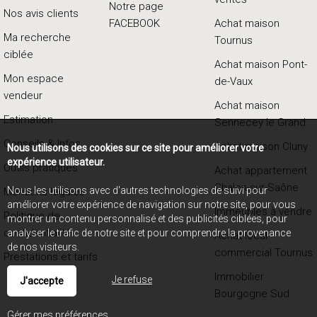
Notre page
Nos avis clients
FACEBOOK
Achat maison
Ma recherche
Tournus
ciblée
Achat maison Pont-
Mon espace
de-Vaux
vendeur
Achat maison
Estimation
Sennecey le Grand
Conseils & Infos
Achat maison Cluny
Nous utilisons des cookies sur ce site pour améliorer votre
expérience utilisateur.
Outils pratiques
Achat appartement
Chalon-sur-Saône
Nous les utilisons avec d'autres technologies de suivi pour
Mentions légales
améliorer votre expérience de navigation sur notre site, pour vous
Immeubles à vendre
Politique de
montrer un contenu personnalisé et des publicités ciblées, pour
confidentialité
analyser le trafic de notre site et pour comprendre la provenance
Achat local
de nos visiteurs.
commercial Tournus
Prestations et tarifs
Immobilier
Je refuse
J'accepte
Bourgogne Sud
Gérer mes préférences