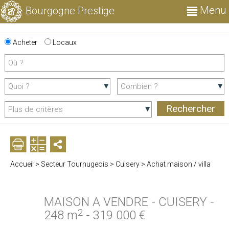
Menu
Bourgogne Prestige
Acheter
Locaux
Accueil
>
Secteur Tournugeois
>
Cuisery
>
Achat maison / villa
MAISON A VENDRE
-
CUISERY
-
2
248 m
-
319 000 €