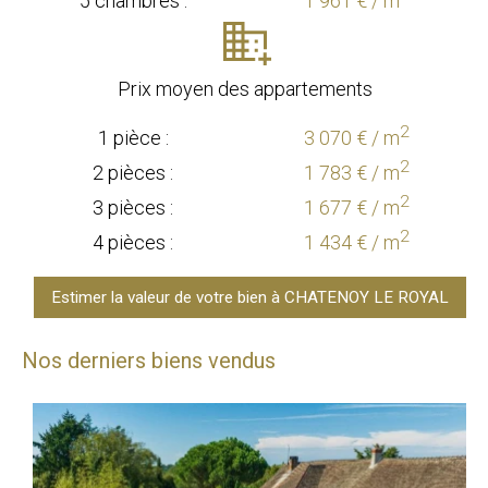
5 chambres :
1 961 € / m
Prix moyen des appartements
2
1 pièce :
3 070 € / m
2
2 pièces :
1 783 € / m
2
3 pièces :
1 677 € / m
2
4 pièces :
1 434 € / m
Estimer la valeur de votre bien à CHATENOY LE ROYAL
Nos derniers biens vendus