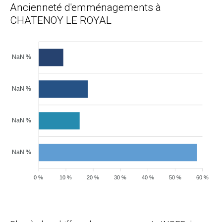
Ancienneté d'emménagements à
CHATENOY LE ROYAL
NaN %
NaN %
NaN %
NaN %
0 %
10 %
20 %
30 %
40 %
50 %
60 %