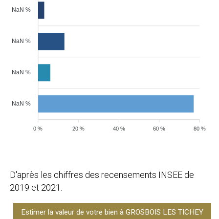
NaN %
NaN %
NaN %
NaN %
0 %
20 %
40 %
60 %
80 %
D'après les chiffres des recensements INSEE de
2019 et 2021.
Estimer la valeur de votre bien à GROSBOIS LES TICHEY