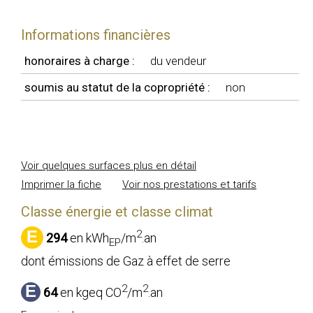
Informations financières
honoraires à charge :
du vendeur
soumis au statut de la copropriété :
non
Voir quelques surfaces plus en détail
Imprimer la fiche
Voir nos prestations et tarifs
Classe énergie et classe climat
E
2
294
en kWh
/m
.an
EP
dont émissions de Gaz à effet de serre
E
2
2
64
en kgeq CO
/m
.an