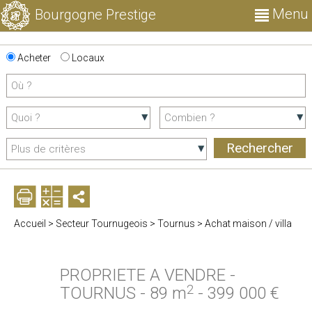
Menu
Bourgogne Prestige
Acheter
Locaux
Accueil
>
Secteur Tournugeois
>
Tournus
>
Achat maison / villa
PROPRIETE A VENDRE
-
2
TOURNUS
-
89 m
-
399 000 €