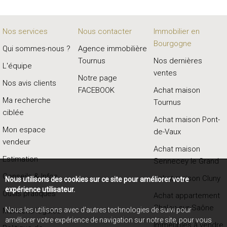
Nos services
Nous contacter
Immobilier en
Bourgogne
Qui sommes-nous ?
Agence immobilière
Tournus
Nos dernières
L'équipe
ventes
Notre page
Nos avis clients
FACEBOOK
Achat maison
Ma recherche
Tournus
ciblée
Achat maison Pont-
Mon espace
de-Vaux
vendeur
Achat maison
Estimation
Sennecey le Grand
Conseils & Infos
Achat maison Cluny
Nous utilisons des cookies sur ce site pour améliorer votre
expérience utilisateur.
Outils pratiques
Achat appartement
Chalon-sur-Saône
Nous les utilisons avec d'autres technologies de suivi pour
Mentions légales
améliorer votre expérience de navigation sur notre site, pour vous
Immeubles à vendre