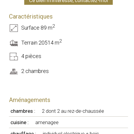
Ce bien m'intéresse, contactez-moi
Caractéristiques
2
Surface 89 m
2
Terrain 20514 m
4 pièces
2 chambres
Aménagements
chambres :
2 dont 2 au rez-de-chaussée
cuisine :
amenagee
chauffage :
individuel electrique + bois