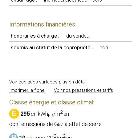
Informations financières
honoraires à charge :
du vendeur
soumis au statut de la copropriété :
non
Voir quelques surfaces plus en détail
Imprimer la fiche
Voir nos prestations et tarifs
Classe énergie et classe climat
E
2
295
en kWh
/m
.an
EP
dont émissions de Gaz à effet de serre
B
2
2
10
en kgeq CO
/m
.an