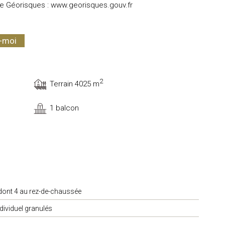
te Géorisques :
www.georisques.gouv.fr
z-moi
2
Terrain 4025 m
1 balcon
dont 4 au rez-de-chaussée
ndividuel granulés