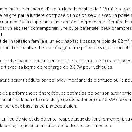
 principale en pierre, d'une surface habitable de 146 m², propose,
ie baigné par la lumière composé d'un salon séjour avec un poêle
x normes PMR) disposant d'une entrée indépendante. Derrière la c
 par un escalier contemporain, une suite parentale, deux chambres,
t.
e l'habitation familiale, un éco habitat à ossature bois de 82 m², to
xploitation locative. Il est aménagé d'une pièce de vie, de trois ch
'un bel espace barbecue en brique et en pierre, de trois terrass
port avec sa borne de recharge de 3.5KW pour véhicules.
ture seront séduits par ce joyau imprégné de plénitude où ils pour
ie de performances énergétiques optimales de par son autonomie
son alimentation et le stockage (deux batteries) de 40 KW d'électri
el par deux bassins de phytoépuration.
e, un lieu de vie et de détente, respectueux de l'environnement, au
 localisé, à quelques minutes de toutes les commodités.