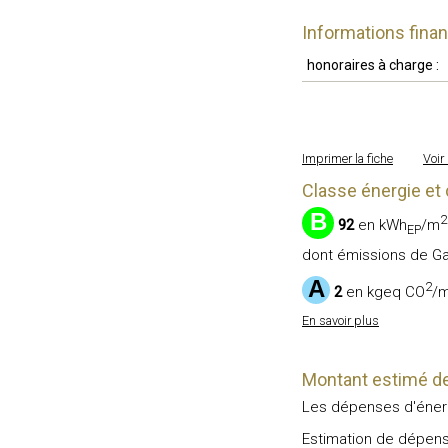
Informations fina
honoraires à charge :
Imprimer la fiche
Voir
Classe énergie et 
B
2
92
en kWh
/m
EP
dont émissions de Ga
A
2
2
en kgeq CO
/
En savoir plus
Montant estimé de
Les dépenses d'énerg
Estimation de dépense