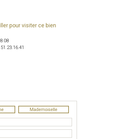
ler pour visiter ce bien
08.08
.51.23.16.41
me
Mademoiselle