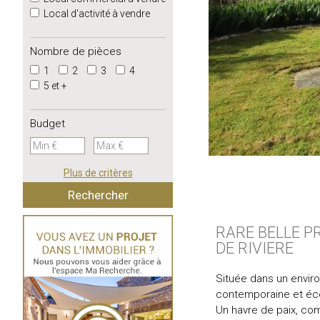
Local d'activité à vendre
Nombre de pièces
1
2
3
4
5 et +
Budget
Plus de critères
RARE BELLE P
DE RIVIERE
Située dans un enviro
contemporaine et écol
Un havre de paix, co