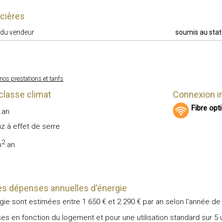
ncières
du vendeur
soumis au statu
 nos prestations et tarifs
classe climat
Connexion i
Fibre opt
.an
z à effet de serre
2
m
.an
s dépenses annuelles d'énergie
ie sont estimées entre 1 650 € et 2 290 € par an selon l'année de
s en fonction du logement et pour une utilisation standard sur 5 u