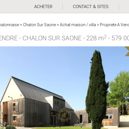
ACHETER
CONTACT & SITES
halonnaise
>
Chalon Sur Saone
>
Achat maison / villa
>
Propriete A Ven
2
VENDRE
-
CHALON SUR SAONE
-
228 m
-
579 0