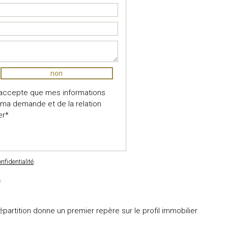
non
j'accepte que mes informations
e ma demande et de la relation
er*
nfidentialité
.
)
tition donne un premier repère sur le profil immobilier