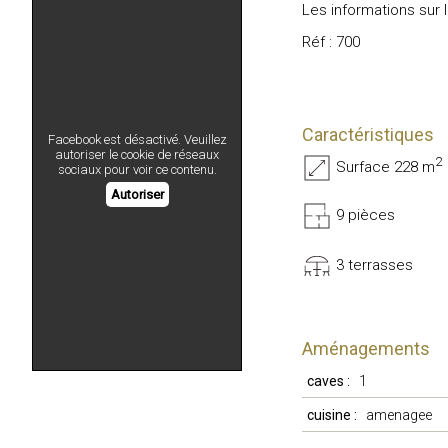
Les informations sur 
Réf : 700
Caractéristiques
Facebook est désactivé. Veuillez
autoriser le cookie de réseaux
2
Surface 228 m
sociaux pour voir ce contenu.
Autoriser
9 pièces
3 terrasses
Aménagements
caves :
1
cuisine :
amenagee