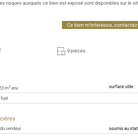
les risques auxquels ce bien est exposé sont disponibles sur le si
Ce bien m'intéresse, contacte
2
9 pièces
surface utile :
2
23 m
env.
 fuel
ncières
du vendeur
soumis au statu