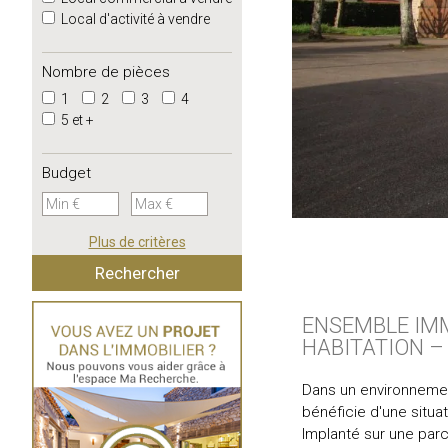
Local d'activité à vendre
Nombre de pièces
1
2
3
4
5 et +
Budget
Plus de critères
ENSEMBLE IMM
HABITATION – 
Dans un environnemen
bénéficie d'une situa
Implanté sur une parc