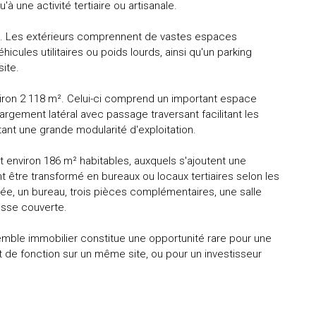
 une activité tertiaire ou artisanale.
ale. Les extérieurs comprennent de vastes espaces
cules utilitaires ou poids lourds, ainsi qu'un parking
site.
viron 2 118 m². Celui-ci comprend un important espace
argement latéral avec passage traversant facilitant les
ant une grande modularité d'exploitation.
 environ 186 m² habitables, auxquels s'ajoutent une
 être transformé en bureaux ou locaux tertiaires selon les
e, un bureau, trois pièces complémentaires, une salle
asse couverte.
nsemble immobilier constitue une opportunité rare pour une
 de fonction sur un même site, ou pour un investisseur