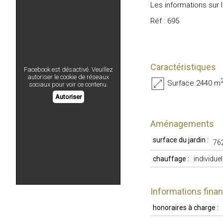
Les informations sur 
Réf : 695
Caractéristiques
Facebook est désactivé. Veuillez
autoriser le cookie de réseaux
Surface 2440 m
sociaux pour voir ce contenu.
Autoriser
Aménagements
surface du jardin :
76
chauffage :
individuel
Informations fina
honoraires à charge :