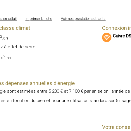
s en détail
Imprimer la fiche
Voir nos prestations et tarifs
classe climat
Connexion i
Cuivre D
2
.an
z à effet de serre
2
/m
.an
s dépenses annuelles d'énergie
ie sont estimées entre 5 200 € et 7 100 € par an selon l'année de
s en fonction du bien et pour une utilisation standard sur 5 usage
Votre conseil