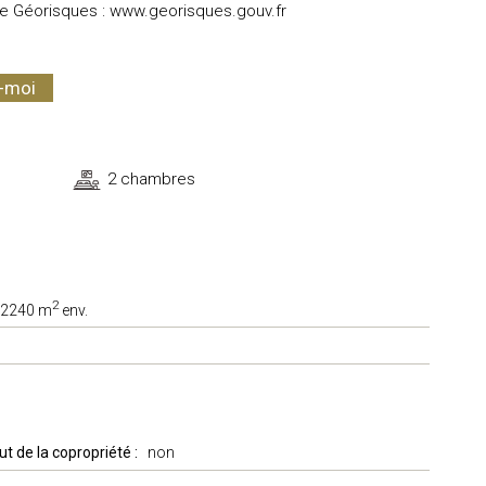
te Géorisques :
www.georisques.gouv.fr
z-moi
2 chambres
2
2240 m
env.
t de la copropriété :
non