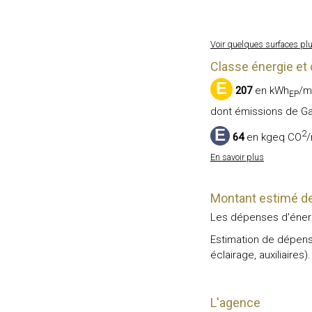
Voir quelques surfaces plu
Classe énergie et 
E
207
en kWh
/m
EP
dont émissions de Ga
E
2
64
en kgeq CO
En savoir plus
Montant estimé de
Les dépenses d'énerg
Estimation de dépense
éclairage, auxiliaires).
L'agence