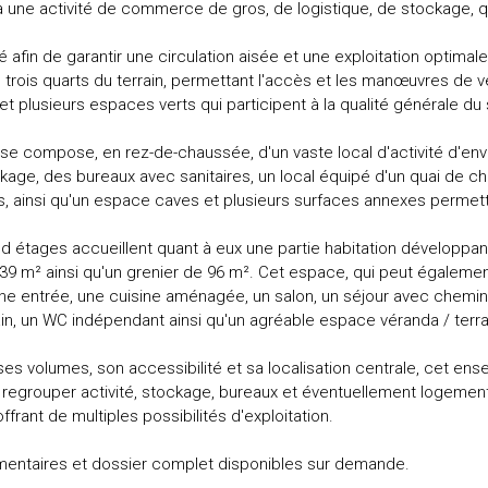
 une activité de commerce de gros, de logistique, de stockage, qu'à
 afin de garantir une circulation aisée et une exploitation optim
trois quarts du terrain, permettant l'accès et les manœuvres de véhi
 et plusieurs espaces verts qui participent à la qualité générale du 
 se compose, en rez-de-chaussée, d'un vaste local d'activité d'en
kage, des bureaux avec sanitaires, un local équipé d'un quai de ch
s, ainsi qu'un espace caves et plusieurs surfaces annexes permett
 étages accueillent quant à eux une partie habitation développant
9 m² ainsi qu'un grenier de 96 m². Cet espace, qui peut également
e entrée, une cuisine aménagée, un salon, un séjour avec cheminé
ain, un WC indépendant ainsi qu'un agréable espace véranda / terr
 ses volumes, son accessibilité et sa localisation centrale, cet e
 regrouper activité, stockage, bureaux et éventuellement logement
ffrant de multiples possibilités d'exploitation.
entaires et dossier complet disponibles sur demande.