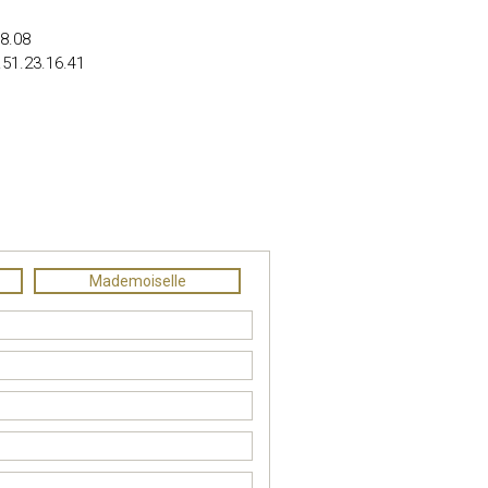
08.08
.51.23.16.41
Mademoiselle